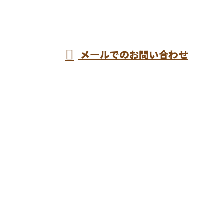
じめ建築金物
営業時間／8：00～17：00 ※営業電話お断り
メールでのお問い合わせ
工事なら東京都練馬区などに対応の建設業者『エムエ
スケー』へ
ホーム
業務案内
施工実績
各種募集
会社概要
ブログ
サイトマップ
お問い合わせ